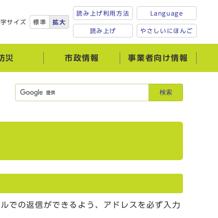
読み上げ利用方法
Language
文字サイズ
標準
拡大
読み上げ
やさしいにほんご
防災
市政情報
事業者向け情報
検索
ールでの返信ができるよう、アドレスを必ず入力