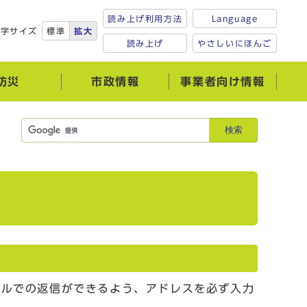
読み上げ利用方法
Language
文字サイズ
標準
拡大
読み上げ
やさしいにほんご
防災
市政情報
事業者向け情報
検索
ールでの返信ができるよう、アドレスを必ず入力