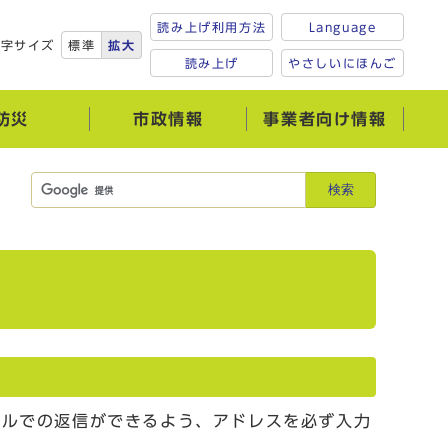
読み上げ利用方法
Language
文字サイズ
標準
拡大
読み上げ
やさしいにほんご
防災
市政情報
事業者向け情報
検索
ールでの返信ができるよう、アドレスを必ず入力