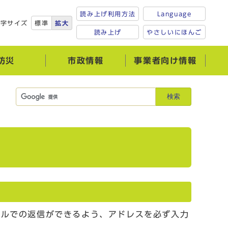
読み上げ利用方法
Language
文字サイズ
標準
拡大
読み上げ
やさしいにほんご
防災
市政情報
事業者向け情報
検索
ールでの返信ができるよう、アドレスを必ず入力