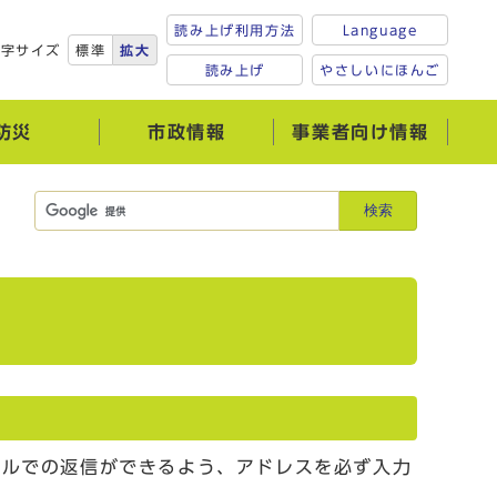
読み上げ利用方法
Language
文字サイズ
標準
拡大
読み上げ
やさしいにほんご
防災
市政情報
事業者向け情報
検索
ールでの返信ができるよう、アドレスを必ず入力