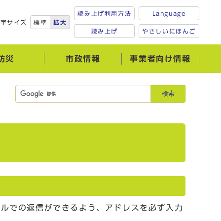
読み上げ利用方法
Language
文字サイズ
標準
拡大
読み上げ
やさしいにほんご
防災
市政情報
事業者向け情報
検索
ールでの返信ができるよう、アドレスを必ず入力