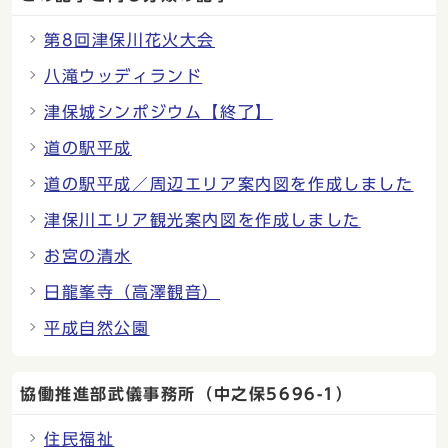
第8回津保川花火大会
八滝ウッディランド
津保城シンポジウム【終了】
道の駅平成
道の駅平成／周辺エリア案内図を作成しました
津保川エリア観光案内図を作成しました
お宮の清水
日龍峯寺（高澤観音）
平成自然公園
協働推進部武儀事務所（中之保5696-1）
住民福祉