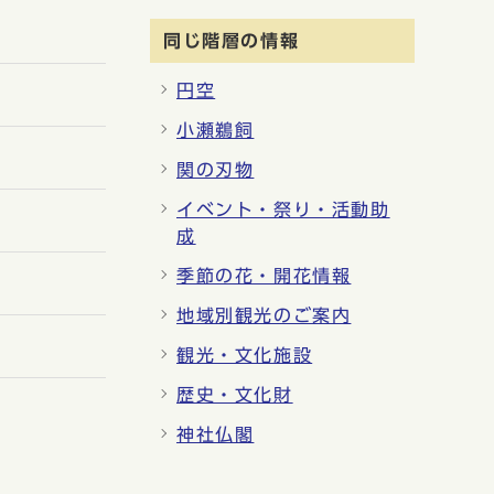
同じ階層の情報
円空
小瀬鵜飼
関の刃物
イベント・祭り・活動助
成
季節の花・開花情報
地域別観光のご案内
観光・文化施設
歴史・文化財
神社仏閣