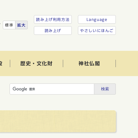
読み上げ利用方法
Language
ズ
標準
拡大
読み上げ
やさしいにほんご
設
歴史・文化財
神社仏閣
検索