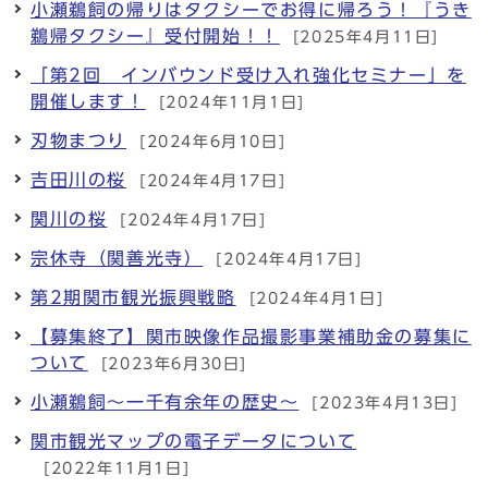
小瀬鵜飼の帰りはタクシーでお得に帰ろう！『うき
鵜帰タクシー』受付開始！！
[2025年4月11日]
「第2回 インバウンド受け入れ強化セミナー」を
開催します！
[2024年11月1日]
刃物まつり
[2024年6月10日]
吉田川の桜
[2024年4月17日]
関川の桜
[2024年4月17日]
宗休寺（関善光寺）
[2024年4月17日]
第2期関市観光振興戦略
[2024年4月1日]
【募集終了】関市映像作品撮影事業補助金の募集に
ついて
[2023年6月30日]
小瀬鵜飼～一千有余年の歴史～
[2023年4月13日]
関市観光マップの電子データについて
[2022年11月1日]