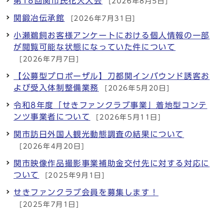
第18回関市民花火大会
[2026年8月5日]
関鍛冶伝承館
[2026年7月31日]
小瀬鵜飼お客様アンケートにおける個人情報の一部
が閲覧可能な状態になっていた件について
[2026年7月7日]
【公募型プロポーザル】刀都関インバウンド誘客お
よび受入体制整備業務
[2026年5月20日]
令和8年度「せきファンクラブ事業」着地型コンテ
ンツ事業者について
[2026年5月11日]
関市訪日外国人観光動態調査の結果について
[2026年4月20日]
関市映像作品撮影事業補助金交付先に対する対応に
ついて
[2025年9月1日]
せきファンクラブ会員を募集します！
[2025年7月1日]