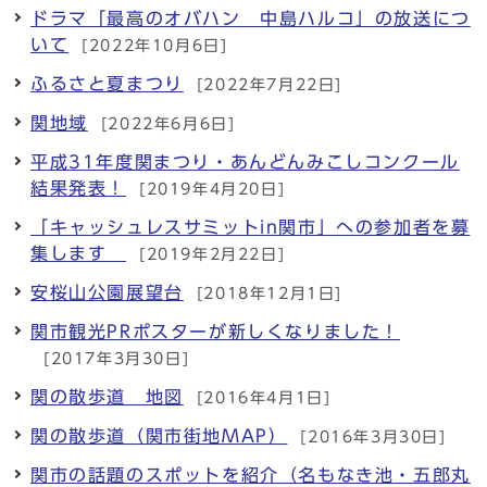
ドラマ「最高のオバハン 中島ハルコ」の放送につ
いて
[2022年10月6日]
ふるさと夏まつり
[2022年7月22日]
関地域
[2022年6月6日]
平成31年度関まつり・あんどんみこしコンクール
結果発表！
[2019年4月20日]
「キャッシュレスサミットin関市」への参加者を募
集します
[2019年2月22日]
安桜山公園展望台
[2018年12月1日]
関市観光PRポスターが新しくなりました！
[2017年3月30日]
関の散歩道 地図
[2016年4月1日]
関の散歩道（関市街地MAP）
[2016年3月30日]
関市の話題のスポットを紹介（名もなき池・五郎丸