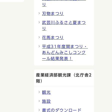
り
刃物まつり
武芸川ふるさと夏まつ
り
花馬まつり
平成31年度関まつり・
あんどんみこしコンク
ール結果発表！
産業経済部観光課（北庁舎2
階）
観光
施設
書式のダウンロード