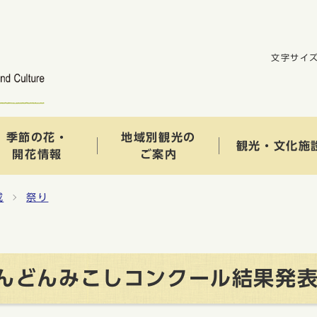
文字サイ
季節の花・
地域別観光の
観光・文化施
開花情報
ご案内
成
祭り
あんどんみこしコンクール結果発