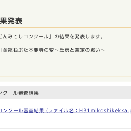
結果発表
どんみこしコンクール」の結果を発表します。
金龍ねぶた本能寺の変～氏房と兼定の戦い～」
ンクール審査結果
ール審査結果 (ファイル名：H31mikoshikekka.p