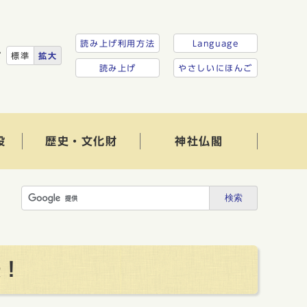
読み上げ利用方法
Language
ズ
標準
拡大
読み上げ
やさしいにほんご
設
歴史・文化財
神社仏閣
検索
表！