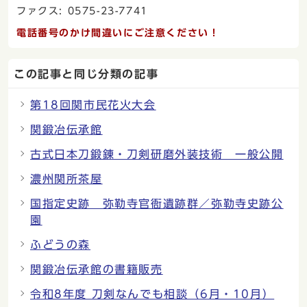
ファクス: 0575-23-7741
電話番号のかけ間違いにご注意ください！
この記事と同じ分類の記事
第18回関市民花火大会
関鍛冶伝承館
古式日本刀鍛錬・刀剣研磨外装技術 一般公開
濃州関所茶屋
国指定史跡 弥勒寺官衙遺跡群／弥勒寺史跡公
園
ふどうの森
関鍛冶伝承館の書籍販売
令和8年度 刀剣なんでも相談（6月・10月）