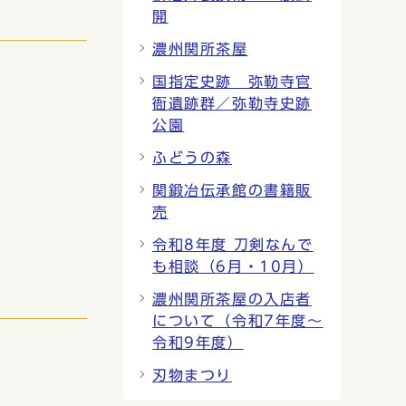
開
濃州関所茶屋
国指定史跡 弥勒寺官
衙遺跡群／弥勒寺史跡
公園
ふどうの森
関鍛冶伝承館の書籍販
売
令和8年度 刀剣なんで
も相談（6月・10月）
濃州関所茶屋の入店者
について（令和7年度〜
令和9年度）
刃物まつり