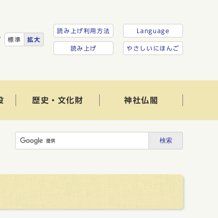
読み上げ利用方法
Language
ズ
標準
拡大
読み上げ
やさしいにほんご
設
歴史・文化財
神社仏閣
検索
）