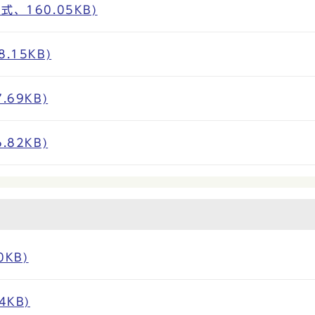
、160.05KB)
.15KB)
69KB)
82KB)
KB)
4KB)