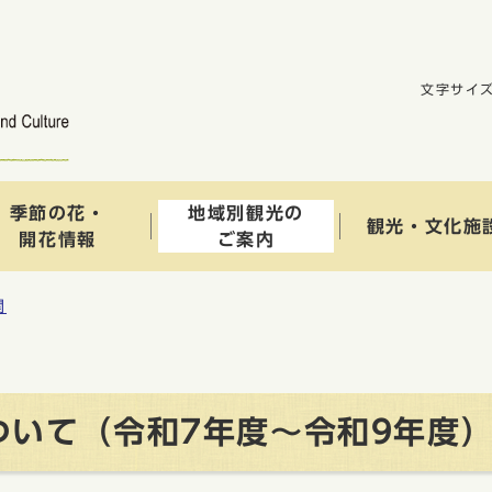
文字サイ
季節の花・
地域別観光の
観光・文化施
開花情報
ご案内
関
ついて（令和7年度〜令和9年度