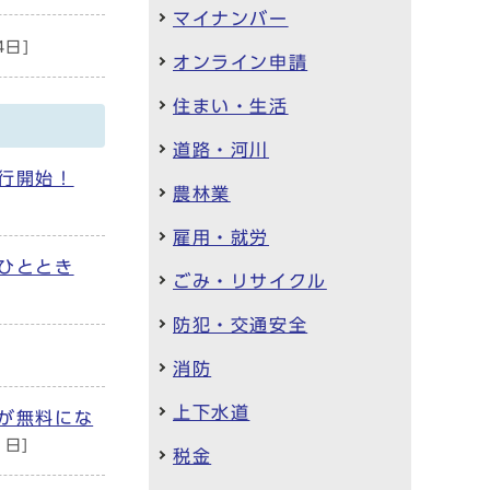
マイナンバー
4日]
オンライン申請
住まい・生活
道路・河川
行開始！
農林業
雇用・就労
ひととき
ごみ・リサイクル
防犯・交通安全
消防
上下水道
が無料にな
1日]
税金