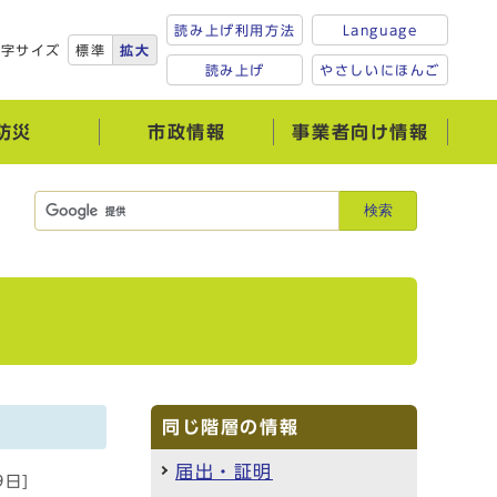
読み上げ利用方法
Language
文字サイズ
標準
拡大
読み上げ
やさしいにほんご
防災
市政情報
事業者向け情報
検索
同じ階層の情報
届出・証明
9日]