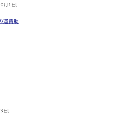
10月1日]
の運賃助
3日]