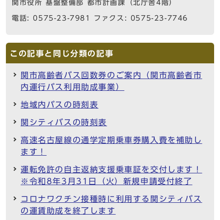
関市役所 基盤整備部 都市計画課（北庁舎4階）
電話: 0575-23-7981 ファクス: 0575-23-7746
この記事と同じ分類の記事
関市高齢者バス回数券のご案内（関市高齢者市
内運行バス利用助成事業）
地域内バスの時刻表
関シティバスの時刻表
高速名古屋線の通学定期乗車券購入費を補助し
ます！
運転免許の自主返納支援乗車証を交付します！
※令和8年3月31日（火）新規申請受付終了
コロナワクチン接種時に利用する関シティバス
の運賃助成を終了します