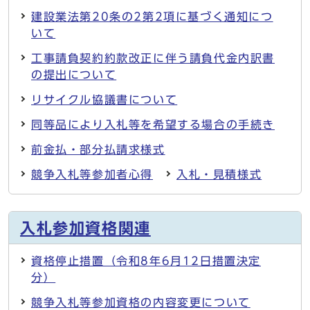
建設業法第20条の2第2項に基づく通知につ
いて
工事請負契約約款改正に伴う請負代金内訳書
の提出について
リサイクル協議書について
同等品により入札等を希望する場合の手続き
前金払・部分払請求様式
競争入札等参加者心得
入札・見積様式
入札参加資格関連
資格停止措置（令和8年6月12日措置決定
分）
競争入札等参加資格の内容変更について