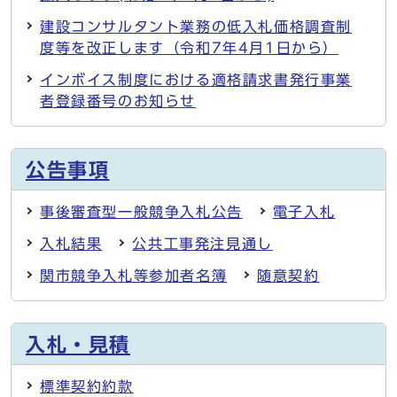
建設コンサルタント業務の低入札価格調査制
度等を改正します（令和7年4月1日から）
インボイス制度における適格請求書発行事業
者登録番号のお知らせ
公告事項
事後審査型一般競争入札公告
電子入札
入札結果
公共工事発注見通し
関市競争入札等参加者名簿
随意契約
入札・見積
標準契約約款