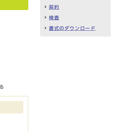
契約
検査
書式のダウンロード
る