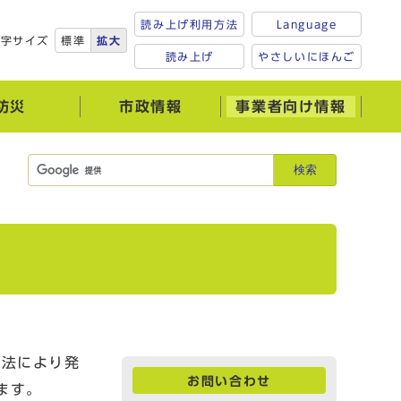
読み上げ利用方法
Language
文字サイズ
標準
拡大
読み上げ
やさしいにほんご
防災
市政情報
事業者向け情報
検索
方法により発
お問い合わせ
ます。