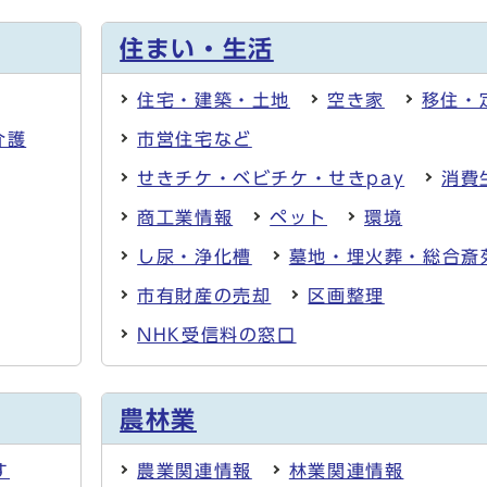
住まい・生活
住宅・建築・土地
空き家
移住・
介護
市営住宅など
せきチケ・ベビチケ・せきpay
消費
商工業情報
ペット
環境
し尿・浄化槽
墓地・埋火葬・総合斎
市有財産の売却
区画整理
NHK受信料の窓口
農林業
す
農業関連情報
林業関連情報