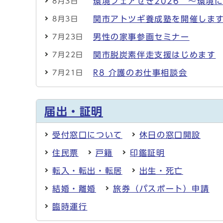
環境フェアせき2026 ～環境
8月3日
関市アトツギ養成塾を開催しま
8月3日
男性の家事参画セミナー
7月23日
関市脱炭素伴走支援はじめます
7月22日
R8 介護のお仕事相談会
7月21日
届出・証明
受付窓口について
休日の窓口開設
住民票
戸籍
印鑑証明
転入・転出・転居
出生・死亡
結婚・離婚
旅券（パスポート）申請
臨時運行