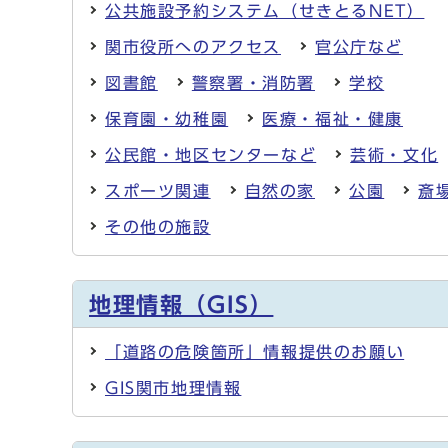
公共施設予約システム（せきとるNET）
関市役所へのアクセス
官公庁など
図書館
警察署・消防署
学校
保育園・幼稚園
医療・福祉・健康
公民館・地区センターなど
芸術・文化
スポーツ関連
自然の家
公園
斎
その他の施設
地理情報（GIS）
「道路の危険箇所」情報提供のお願い
GIS関市地理情報