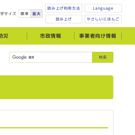
読み上げ利用方法
Language
文字サイズ
標準
拡大
読み上げ
やさしいにほんご
防災
市政情報
事業者向け情報
検索