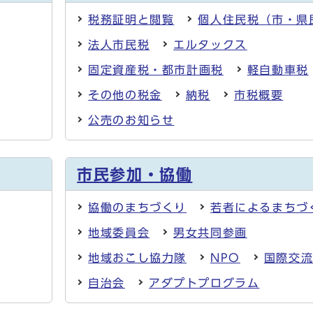
税務証明と閲覧
個人住民税（市・県
法人市民税
エルタックス
固定資産税・都市計画税
軽自動車税
その他の税金
納税
市税概要
公売のお知らせ
市民参加・協働
協働のまちづくり
若者によるまちづ
地域委員会
男女共同参画
地域おこし協力隊
NPO
国際交
自治会
アダプトプログラム