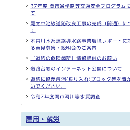
R7年度 関市通学路等交通安全プログラム
て
尾太中池線道路改良工事の完成（開通）に
て
木曽川水系連絡導水路事業環境レポートに
る意見募集・説明会のご案内
「道路の危険箇所」情報提供のお願い
道路台帳のインターネット公開について
道路に段差解消(乗り入れ)ブロック等を置
いでください。
令和7年度関市河川等水質調査
雇用・就労