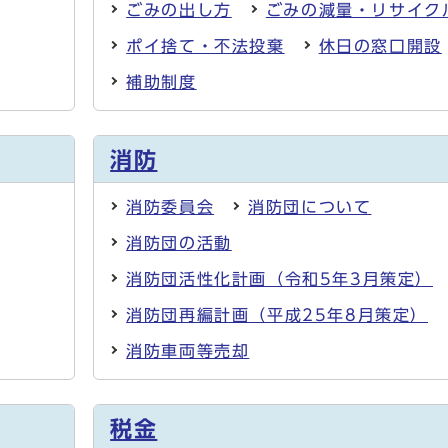
ごみの出し方
ごみの減量・リサイク
ポイ捨て・不法投棄
休日の窓口開設
補助制度
消防
消防委員会
消防団について
消防団の活動
消防団活性化計画（令和5年3月策定）
消防団再編計画（平成25年8月策定）
消防車両等売却
税金