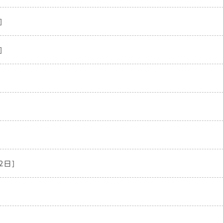
]
]
2日]