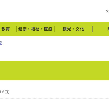
・教育
健康・福祉・医療
観光・文化
習
16日]