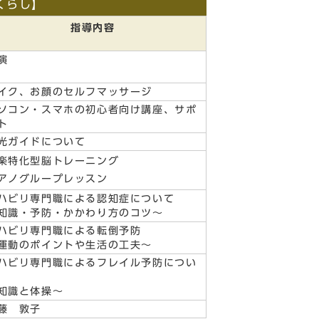
くらし】
指導内容
演
イク、お顔のセルフマッサージ
ソコン・スマホの初心者向け講座、サポ
ト
光ガイドについて
楽特化型脳トレーニング
アノグループレッスン
ハビリ専門職による認知症について
知識・予防・かかわり方のコツ～
ハビリ専門職による転倒予防
運動のポイントや生活の工夫～
ハビリ専門職によるフレイル予防につい
知識と体操～
藤 敦子