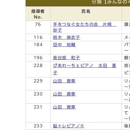
分類【みんなの
指導者
氏名
No.
76
手をつなぐ女たちの会 片桐
講
妙子
116
鈴木 麻衣子
メ
184
田中 祐輔
パ
ー
196
長谷部 和子
観
228
ぴあれーちぇピアノ 太田 茎
音
子
ピ
229
山田 貴章
リ
～
230
山田 貴章
リ
～
231
山田 貴章
リ
て
～
233
脳トレピアノ®
後