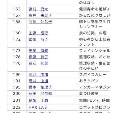
のはなし
153
藤村 亮太
健康寿命を延ばす
157
舟戸 由美子
からだにやさしい
158
今尾 ひな子
脳トレ効果を生む
ションマナー
160
山藤 裕行
食の知識、料理
172
武藤 恭子
初心者から上級者
クラフト
173
美風 詩織
ファイナンシャル
176
伊藤 恭子
整理収納、おかた
178
白石 知美
整理収納・生前整
けの手伝い
190
高井 由加
スパイスカレー
191
高井 由加
おうちパン
195
橋本 祐理子
アンガーマネジメ
200
石田 沙奈絵
着つけ教室
201
伊藤 千晴
空間(モノ)、時間
222
HARILAB
ロボットプログラミン