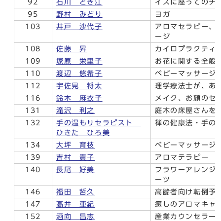
92
石川 とき江
イスに座ってのチ
95
野村 みどり
ヨガ
103
井戸 沙代子
アロマセラピー、
ージ
108
佐藤 昇
カイロプラクティ
109
塚原 栄里子
お花に関する全般
110
渡辺 悠希子
ベビーマッサージ
112
宇佐見 将太
理学療法士が、あ
116
鈴木 麻衣子
メイク、お顔のセ
131
滝沢 利之
庭木の床屋さんを
132
手の温もりセラピスト
禅の健康法・手の
ひきた ひろ美
134
大坪 育枝
ベビーマッサージ
139
吉村 貴子
アロマテラピー
140
長尾 好美
フラワーアレンジ
ーツ
146
福田 哲久
高齢者向け転倒予
147
髙井 亜紀
癒しのアロマキャ
152
酒向 昌志
産業カウンセラー