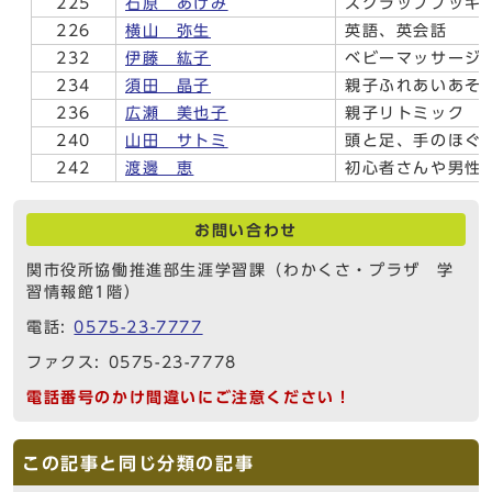
225
石原 あけみ
スクラップブッキ
226
横山 弥生
英語、英会話
232
伊藤 紘子
ベビーマッサージ
234
須田 晶子
親子ふれあいあそ
236
広瀬 美也子
親子リトミック
240
山田 サトミ
頭と足、手のほぐし
242
渡邊 恵
初心者さんや男性
お問い合わせ
関市役所協働推進部生涯学習課（わかくさ・プラザ 学
習情報館1階）
電話:
0575-23-7777
ファクス: 0575-23-7778
電話番号のかけ間違いにご注意ください！
この記事と同じ分類の記事