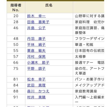
指導者
氏名
No.
20
鈴木 幸一
山野草に対する講
28
田島 喜美子
家庭料理 幼児か
46
井島 公子
家庭指圧講習、痛
康整体
48
丹羽 康子
フラワーデザイン
50
平林 絹子
華道・和裁
55
粟倉 敏夫
日本固有の伝統芸術
57
河村 保男
太極拳
66
小瀬木 節子
接遇マナー 電話
75
平野 師子
染の花、アートフ
え華道
81
松本 幸子
パン・お菓子作り
84
武田 真理
メイクアップアド
88
森川 かつえ
家庭教育講座
91
村井 美晴
入門編～上級編ま
ー