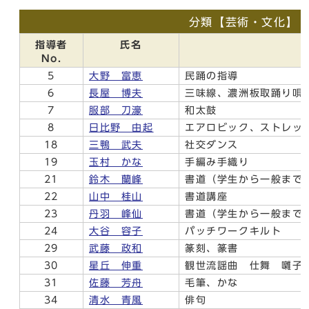
分類【芸術・文化】
指導者
氏名
No.
5
大野 富恵
民踊の指導
6
長屋 博夫
三味線、濃洲板取踊り唄
7
服部 刀濠
和太鼓
8
日比野 由起
エアロビック、ストレッ
18
三鴨 武夫
社交ダンス
19
玉村 かな
手編み手織り
21
鈴木 蘭峰
書道（学生から一般まで
22
山中 桂山
書道講座
23
丹羽 峰仙
書道（学生から一般まで
24
大谷 容子
パッチワークキルト
29
武藤 政和
篆刻、篆書
30
星丘 伸重
観世流謡曲 仕舞 囃子
31
佐藤 芳舟
毛筆、かな
34
清水 青風
俳句