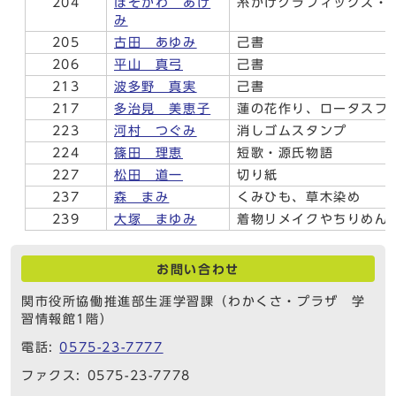
204
ほそかわ あけ
糸かけグラフィックス・
み
205
古田 あゆみ
己書
206
平山 真弓
己書
213
波多野 真実
己書
217
多治見 美恵子
蓮の花作り、ロータスフ
223
河村 つぐみ
消しゴムスタンプ
224
篠田 理恵
短歌・源氏物語
227
松田 道一
切り紙
237
森 まみ
くみひも、草木染め
239
大塚 まゆみ
着物リメイクやちりめん
お問い合わせ
関市役所協働推進部生涯学習課（わかくさ・プラザ 学
習情報館1階）
電話:
0575-23-7777
ファクス: 0575-23-7778