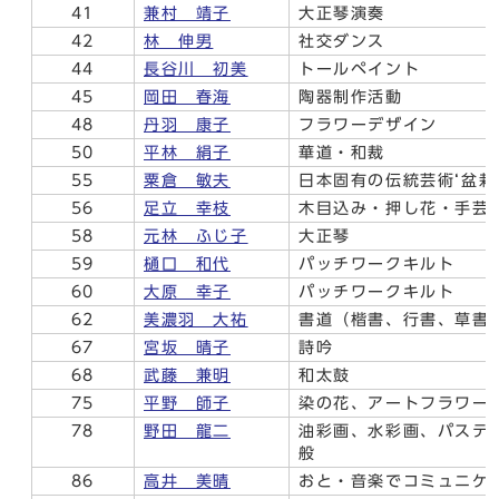
41
兼村 靖子
大正琴演奏
42
林 伸男
社交ダンス
44
長谷川 初美
トールペイント
45
岡田 春海
陶器制作活動
48
丹羽 康子
フラワーデザイン
50
平林 絹子
華道・和裁
55
粟倉 敏夫
日本固有の伝統芸術‘盆栽
56
足立 幸枝
木目込み・押し花・手芸
58
元林 ふじ子
大正琴
59
樋口 和代
パッチワークキルト
60
大原 幸子
パッチワークキルト
62
美濃羽 大祐
書道（楷書、行書、草書
67
宮坂 晴子
詩吟
68
武藤 兼明
和太鼓
75
平野 師子
染の花、アートフラワー
78
野田 龍二
油彩画、水彩画、パステ
般
86
高井 美晴
おと・音楽でコミュニケ