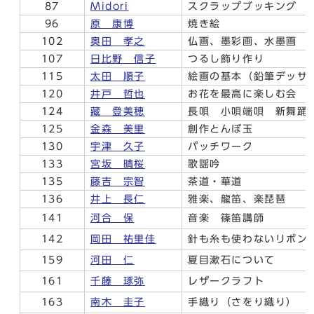
87
Midori
スクラップブッキング
96
原 康博
焼き絵
102
奥田 孝之
仏画、墨彩画、水墨画
107
日比野 信子
つるし飾り作り
115
太田 順子
絵画の基本（鉛筆デッサ
120
井戸 哲也
お花を最高に楽しむ会
124
藏 登美穂
長唄 小唄端唄 新舞踊
125
金森 美里
創作とんぼ玉
130
宇津 久子
パッチワーク
133
宮坂 晴桜
歌謡吟
135
藤吉 宗智
茶道・華道
136
井上 長仁
雅楽、龍笛、楽琵琶
141
河合 保
音楽 篠笛講師
142
岡田 祐里佳
針も糸も使わないリボン
159
河田 仁
夏目漱石について
161
千藤 琢弥
レザークラフト
163
南木 圭子
手織り（さをり織り）