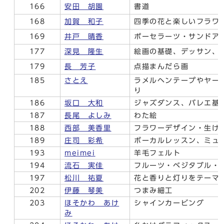
166
安田 胡園
書道
168
加賀 和子
四季の花と楽しいフラワ
169
井戸 晴香
ポーセラーツ・サンドア
177
深見 隆生
絵画の基礎、デッサン、
179
長 芳子
点描まんだら画
185
さとえ
ラメルヘンテープやヤー
り
186
坂口 大和
ジャズダンス、バレエ基
187
長尾 よしみ
わた絵
188
西部 美香里
フラワーデザイン・生け
189
庄司 彩希
ボーカルレッスン、ミュ
193
meimei
羊毛フェルト
194
流石 実佳
フルーツ・ベジタブル・
197
松川 祐夏
花と香りと灯りをテーマ
202
伊藤 琴美
つまみ細工
203
ほそかわ あけ
シャインカービング
み