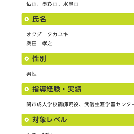
仏画、墨彩画、水墨画
氏名
オクダ タカユキ
奥田 孝之
性別
男性
指導経験・実績
関市成人学校講師現役、武儀生涯学習センタ
対象レベル