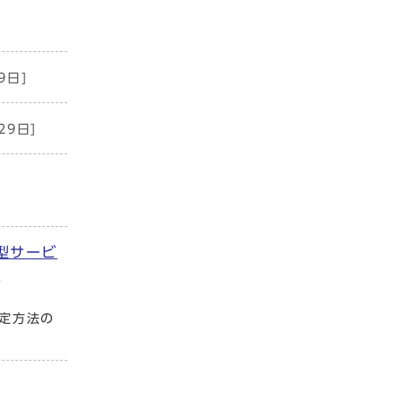
9日]
29日]
型サービ
て
定方法の