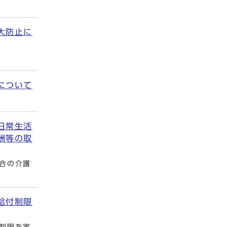
大防止に
について
日常生活
酬等の取
合の介護
給付制限