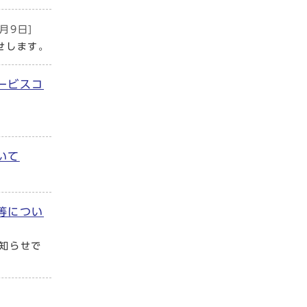
7月9日]
せします。
ービスコ
いて
等につい
知らせで
]