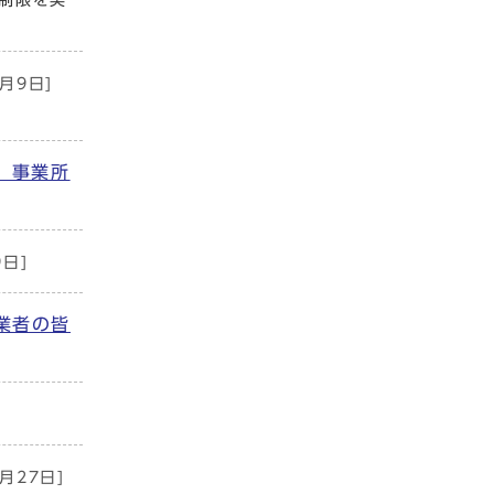
制限を実
8月9日]
 事業所
9日]
業者の皆
月27日]