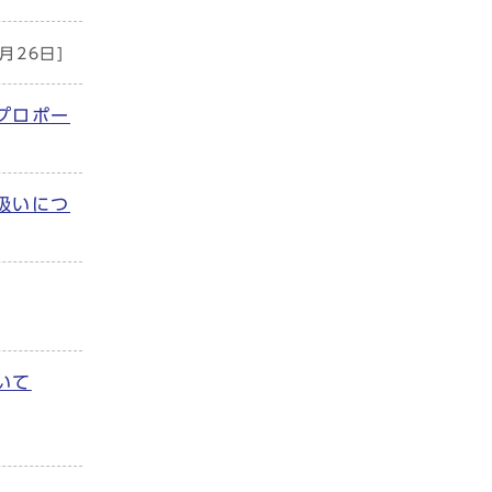
月26日]
プロポー
扱いにつ
いて