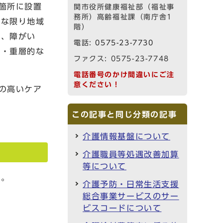
箇所に設置
関市役所健康福祉部（福祉事
務所）高齢福祉課（南庁舎1
能な限り地域
階）
も、障がい
電話:
0575-23-7730
的・重層的な
ファクス: 0575-23-7748
電話番号のかけ間違いにご注
意ください！
の高いケア
この記事と同じ分類の記事
介護情報基盤について
介護職員等処遇改善加算
等について
す。
介護予防・日常生活支援
総合事業サービスのサー
ビスコードについて