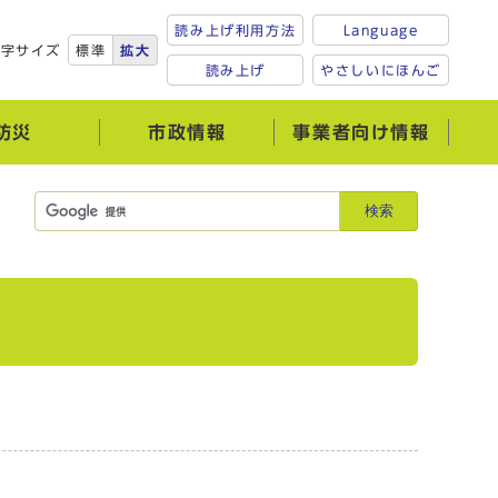
読み上げ利用方法
Language
文字サイズ
標準
拡大
読み上げ
やさしいにほんご
防災
市政情報
事業者向け情報
検索