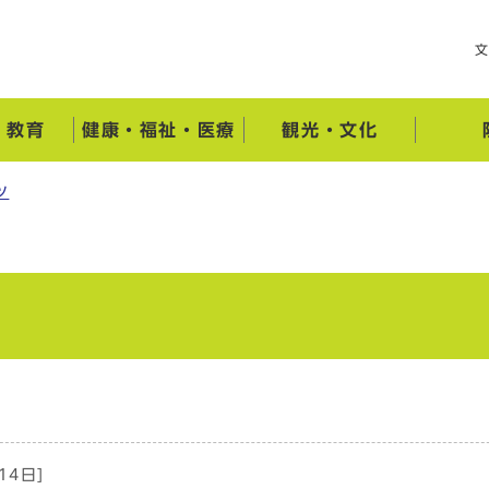
・教育
健康・福祉・医療
観光・文化
ツ
14日]