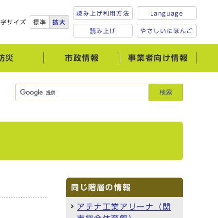
読み上げ利用方法
Language
文字サイズ
標準
拡大
読み上げ
やさしいにほんご
防災
市政情報
事業者向け情報
検索
同じ階層の情報
アテナ工業アリーナ（関