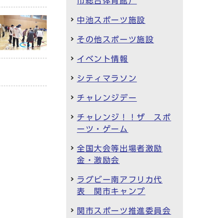
市総合体育館）
中池スポーツ施設
その他スポーツ施設
イベント情報
シティマラソン
チャレンジデー
チャレンジ！！ザ スポ
ーツ・ゲーム
全国大会等出場者激励
金・激励会
ラグビー南アフリカ代
表 関市キャンプ
関市スポーツ推進委員会