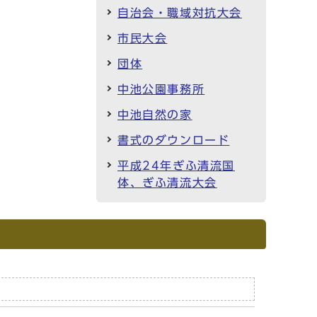
自治会・職域対抗大会
市民大会
団体
中池公園事務所
中池自然の家
書式のダウンロード
平成24年ぎふ清流国
体、ぎふ清流大会