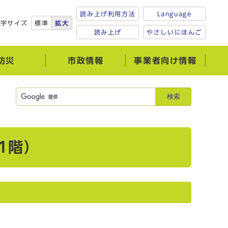
読み上げ利用方法
Language
文字サイズ
標準
拡大
読み上げ
やさしいにほんご
防災
市政情報
事業者向け情報
検索
1階）