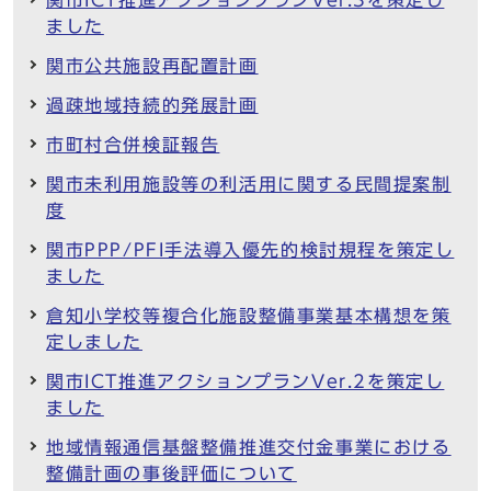
ました
関市公共施設再配置計画
過疎地域持続的発展計画
市町村合併検証報告
関市未利用施設等の利活用に関する民間提案制
度
関市PPP/PFI手法導入優先的検討規程を策定し
ました
倉知小学校等複合化施設整備事業基本構想を策
定しました
関市ICT推進アクションプランVer.2を策定し
ました
地域情報通信基盤整備推進交付金事業における
整備計画の事後評価について