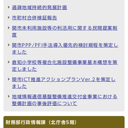
過疎地域持続的発展計画
市町村合併検証報告
関市未利用施設等の利活用に関する民間提案制
度
関市PPP/PFI手法導入優先的検討規程を策定し
ました
倉知小学校等複合化施設整備事業基本構想を策
定しました
関市ICT推進アクションプランVer.2を策定し
ました
地域情報通信基盤整備推進交付金事業における
整備計画の事後評価について
財務部行政情報課（北庁舎5階）