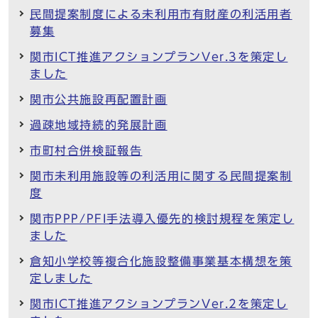
民間提案制度による未利用市有財産の利活用者
募集
関市ICT推進アクションプランVer.3を策定し
ました
関市公共施設再配置計画
過疎地域持続的発展計画
市町村合併検証報告
関市未利用施設等の利活用に関する民間提案制
度
関市PPP/PFI手法導入優先的検討規程を策定し
ました
倉知小学校等複合化施設整備事業基本構想を策
定しました
関市ICT推進アクションプランVer.2を策定し