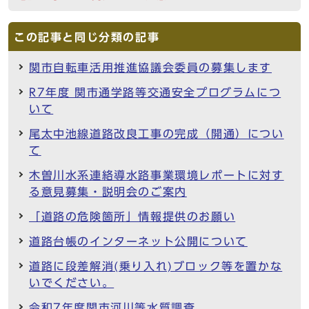
この記事と同じ分類の記事
関市自転車活用推進協議会委員の募集します
R7年度 関市通学路等交通安全プログラムにつ
いて
尾太中池線道路改良工事の完成（開通）につい
て
木曽川水系連絡導水路事業環境レポートに対す
る意見募集・説明会のご案内
「道路の危険箇所」情報提供のお願い
道路台帳のインターネット公開について
道路に段差解消(乗り入れ)ブロック等を置かな
いでください。
令和7年度関市河川等水質調査