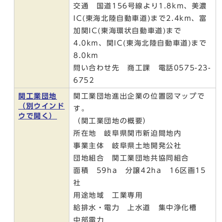
交通 国道156号線より1.8km、美濃
IC(東海北陸自動車道)まで2.4km、富
加関IC(東海環状自動車道)まで
4.0km、関IC(東海北陸自動車道)まで
8.0km
問い合わせ先 商工課 電話0575-23-
6752
関工業団地
関工業団地進出企業の位置図マップで
（別ウインド
す。
ウで開く）
（関工業団地の概要）
所在地 岐阜県関市新迫間地内
事業主体 岐阜県土地開発公社
団地組合 関工業団地共協同組合
面積 59ha 分譲42ha 16区画15
社
用途地域 工業専用
給排水・電力 上水道 集中浄化槽
中部電力