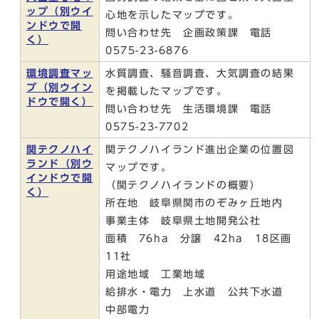
ップ
（別ウイ
心地を示したマップです。
ンドウで開
問い合わせ先 企画政策課 電話
く）
0575-23-6876
環境調査マッ
水質調査、騒音調査、大気調査の結果
プ
（別ウイン
を掲載したマップです。
ドウで開く）
問い合わせ先 生活環境課 電話
0575-23-7702
関テクノハイ
関テクノハイランド進出企業の位置図
ランド
（別ウ
マップです。
インドウで開
（関テクノハイランドの概要）
く）
所在地 岐阜県関市のぞみヶ丘地内
事業主体 岐阜県土地開発公社
面積 76ha 分譲 42ha 18区画
11社
用途地域 工業地域
給排水・電力 上水道 公共下水道
中部電力