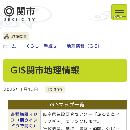
メニュー
現在位置
ホーム
くらし・手続き
地理情報（GIS）
GIS関市地理情報
2022年1月13日
ID:300
GISマップ一覧
各種施設マッ
岐阜県建設研究センター「ふるさとマ
プ
（別ウイン
ップぎふ」にリンクします。
ドウで開く）
行政機関、学校、警察・消防、公民セ