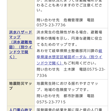
が、災害状況によっては避難場所が変
わることもありますのでご注意くださ
い。
問い合わせ先 危機管理課 電話
0575-23-7736
洪水ハザード
洪水発生の危険性がある場合、避難場
マップ
所等の情報を示し、円滑な避難に役立
（洪水避難地
てるためのマップです。
図）
（別ウイ
あわせて岐阜県県土整備部河川課の
岐
ンドウで開
く）
阜県浸水想定区域図ポータル
（別ウイ
ンドウで開く）
もご利用ください。
問い合わせ先 土木課 電話0575-23-
7336
地震防災マッ
地震発生時における揺れやすさマッ
プ
プ、地域の危険度マップです。
問い合わせ先 都市計画課 電話
0575-23-7715
人口重心地マ
国勢調査の結果を基に国と県の人口重