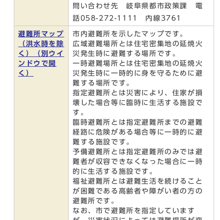
問い合わせ先 岐阜県都市政策課 電
話058-272-1111 内線3761
避難所マップ
市内避難所を示したマップです。
（洪水時を除
広域避難場所とは住宅密集地の延焼火
く）
（別ウイ
災発生時に避難する場所です。
ンドウで開
一時避難場所とは住宅密集地の延焼火
く）
災発生時に一時的に身を守るために避
難する場所です。
指定避難所とは災害により、住家が損
壊した場合等に臨時に生活する施設で
す。
臨時避難所とは指定避難所までの避難
経路に危険がある場合等に一時的に避
難する施設です。
予備避難所とは指定避難所のみでは避
難者が収容できなくなった場合に一時
的に生活する施設です。
福祉避難所とは避難生活を続けること
が困難である高齢者や障がい者の方の
避難所です。
なお、市で避難所を指定しています