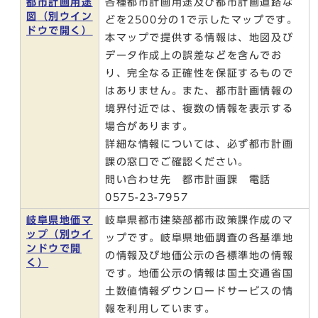
都市計画用途
各種都市計画用途及び都市計画道路な
図
（別ウイン
どを2500分の1で示したマップです。
ドウで開く）
本マップで提供する情報は、地図及び
データ作成上の誤差などを含んでお
り、完全なる正確性を保証するもので
はありません。また、都市計画情報の
境界付近では、複数の情報を表示する
場合があります。
詳細な情報については、必ず都市計画
課の窓口でご確認ください。
問い合わせ先 都市計画課 電話
0575-23-7957
岐阜県地価マ
岐阜県都市建築部都市政策課作成のマ
ップ
（別ウイ
ップです。岐阜県地価調査の各基準地
ンドウで開
の情報及び地価公示の各標準地の情報
く）
です。地価公示の情報は国土交通省国
土数値情報ダウンロードサービスの情
報を利用しています。