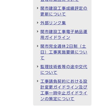
関市建設工事成績評定の
更新について
外部リンク集
関市建設工事電子納品運
用ガイドライン
関市完全週休2日制（土
日）工事実施要領につい
て
監理技術者等の途中交代
について
工事請負契約における設
計変更ガイドライン及び
工事一時中止ガイドライ
ンの策定について