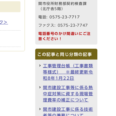
関市役所財務部契約検査課
（北庁舎5階）
電話:
0575-23-7717
ク＞
ファクス: 0575-23-7747
電話番号のかけ間違いにご注
意ください！
この記事と同じ分類の記事
工事管理台帳（工事書類
等様式） ※最終更新令
和8年1月22日
関市建設工事等に係る熱
中症対策に資する現場管
理費率の補正について
関市建設工事に係る技術
者等の兼務について