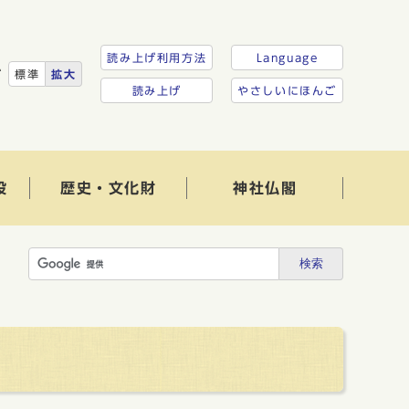
読み上げ利用方法
Language
ズ
標準
拡大
読み上げ
やさしいにほんご
設
歴史・文化財
神社仏閣
検索