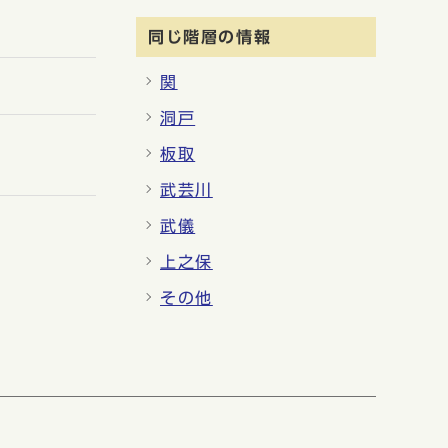
同じ階層の情報
関
洞戸
板取
武芸川
武儀
上之保
その他