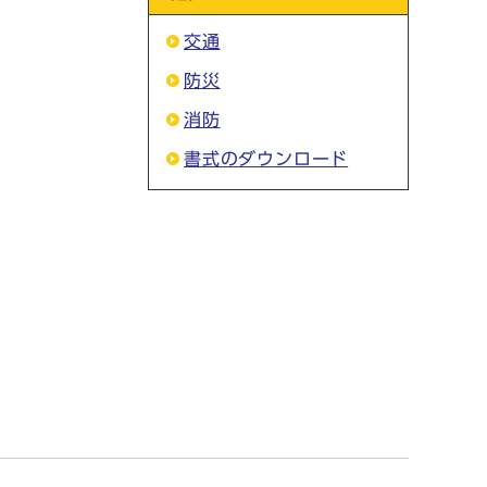
交通
防災
消防
書式のダウンロード