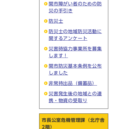
関市障がい者のための防
災の手引き
防災士
防災士の地域防災活動に
関するアンケート
災害時協力事業所を募集
します！
関市防災基本条例を公布
しました
非常持出品（備蓄品）
災害発生後の地域との連
携・物資の受取り
市長公室危機管理課（北庁舎
2階）