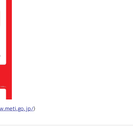
w.meti.go.jp/
）