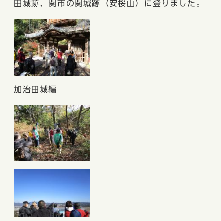
田城跡、関市の関城跡（安桜山）に登りました。
加治田城編