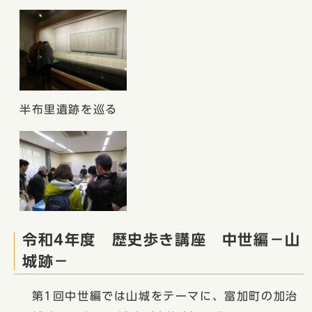
半布里遺跡を巡る
令和4年度 歴史歩き講座 中世編−山
城跡−
第1回中世編では山城をテーマに、富加町の加治