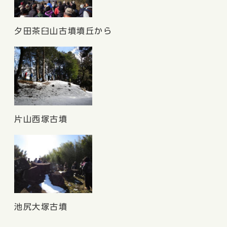
夕田茶臼山古墳墳丘から
片山西塚古墳
池尻大塚古墳