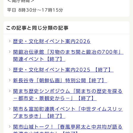
＜開庁時間＞
平日 8時30分〜17時15分
この記事と同じ分類の記事
歴史・文化財イベント案内2026
関鍛冶伝承館「刃物のまち関と鍛冶の700年」
関連イベント【終了】
歴史・文化財イベント案内2025 【終了】
新長谷寺「朝鮮仏画」特別公開【終了】
関まち歴史シンポジウム「関まちの歴史を探る
−都市史・景観史から−」【終了】
関市＆富加町連携イベント「中世タイムスリッ
プまち歩き」【終了】
関市山城トーク！「春風亭昇太と中井均が語る