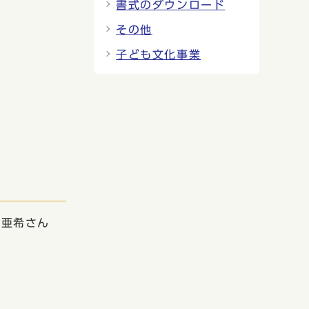
書式のダウンロード
その他
子ども文化事業
村亜希さん