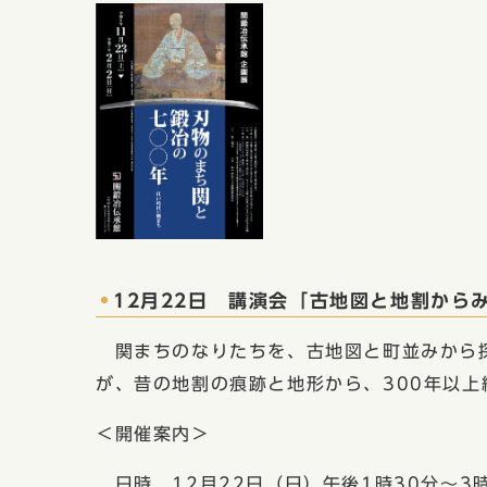
12月22日 講演会「古地図と地割から
関まちのなりたちを、古地図と町並みから探
が、昔の地割の痕跡と地形から、300年以
＜開催案内＞
日時 12月22日（日）午後1時30分～3