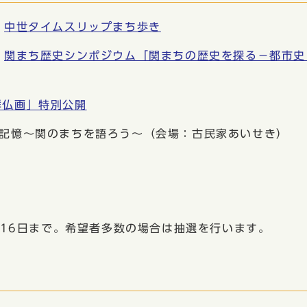
ら
中世タイムスリップまち歩き
ら
関まち歴史シンポジウム「関まちの歴史を探る−都市史
鮮仏画」特別公開
の記憶〜関のまちを語ろう〜（会場：古民家あいせき）
16日まで。希望者多数の場合は抽選を行います。