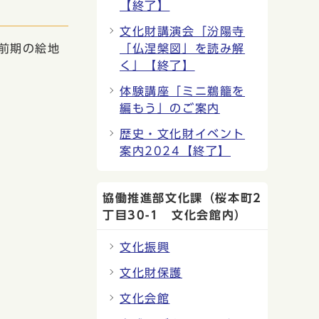
【終了】
文化財講演会「汾陽寺
「仏涅槃図」を読み解
前期の絵地
く」【終了】
体験講座「ミニ鵜籠を
編もう」のご案内
歴史・文化財イベント
案内2024【終了】
協働推進部文化課（桜本町2
丁目30-1 文化会館内）
文化振興
文化財保護
文化会館