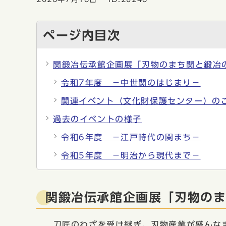
ページ内目次
関鍛冶伝承館企画展「刃物のまち関と鍛冶の
令和7年度 −中世関のはじまり−
関連イベント（文化財保護センター）の
過去のイベントの様子
令和6年度 −江戸時代の関まち−
令和5年度 −明治から現代まで−
関鍛冶伝承館企画展「刃物のま
刀匠のわざを受け継ぎ、刃物産業が盛んなま