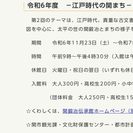
令和6年度 −江戸時代の関まち−
第2回のテーマは、江戸時代。貴重な古文書
図を中心に、太平の世の関鍛冶とまちの様子
期間 令和6年11月23日（土）〜令和7
時間 午前9時〜午後4時30分（入館は午
休館日 火曜日・祝日の翌日（いずれも休
入館料 大人300円・高校生200円・小中
（団体料金 大人250円・高校生150
☆くわしくは、
関鍛冶伝承館ホームページ
（
☆関市観光課・文化財保護センター・都市計