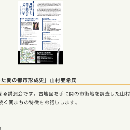
みた関の都市形成史」山村亜希氏
る講演会です。古地図を手に関の市街地を調査した山
上続く関まちの特徴をお話しします。
時