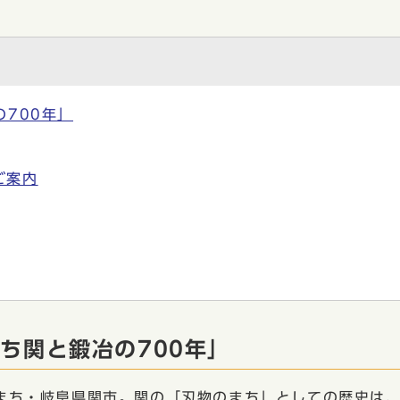
700年」
ご案内
ち関と鍛冶の700年」
ち・岐阜県関市。関の「刃物のまち」としての歴史は、