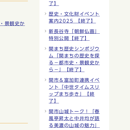
了】
歴史・文化財イベント
案内2025 【終了】
・景観史か
新長谷寺「朝鮮仏画」
特別公開【終了】
関まち歴史シンポジウ
ム「関まちの歴史を探
る−都市史・景観史か
ら−」【終了】
関市＆富加町連携イベ
ント「中世タイムスリ
ップまち歩き」【終
了】
関市山城トーク！「春
風亭昇太と中井均が語
る美濃の山城の魅力」