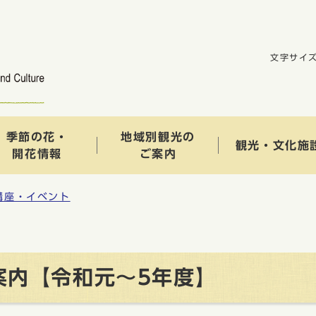
文字サイ
季節の花・
地域別観光の
観光・文化施
開花情報
ご案内
講座・イベント
案内【令和元〜5年度】