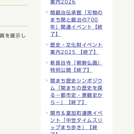
案内2026
関鍛冶伝承館「刃物の
まち関と鍛冶の700
年」関連イベント【終
了】
真を展示し
歴史・文化財イベント
案内2025 【終了】
新長谷寺「朝鮮仏画」
特別公開【終了】
関まち歴史シンポジウ
ム「関まちの歴史を探
る−都市史・景観史か
ら−」【終了】
関市＆富加町連携イベ
ント「中世タイムスリ
ップまち歩き」【終