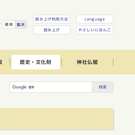
読み上げ利用方法
Language
ズ
標準
拡大
読み上げ
やさしいにほんご
設
歴史・文化財
神社仏閣
検索