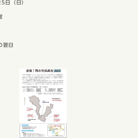
5日（日）
室
の翌日