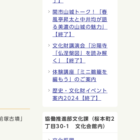
了】
関市山城トーク！「春
風亭昇太と中井均が語
る美濃の山城の魅力」
【終了】
文化財講演会「汾陽寺
「仏涅槃図」を読み解
く」【終了】
体験講座「ミニ鵜籠を
編もう」のご案内
歴史・文化財イベント
案内2024【終了】
前塚古墳」
協働推進部文化課（桜本町2
丁目30-1 文化会館内）