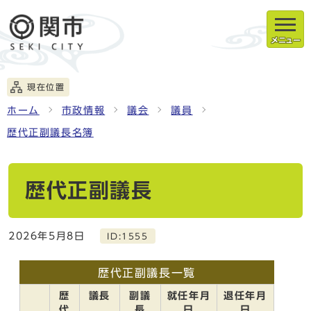
メニュー
現在位置
ホーム
市政情報
議会
議員
歴代正副議長名簿
歴代正副議長
2026年5月8日
ID:1555
歴代正副議長一覧
歴
議長
副議
就任年月
退任年月
代
長
日
日