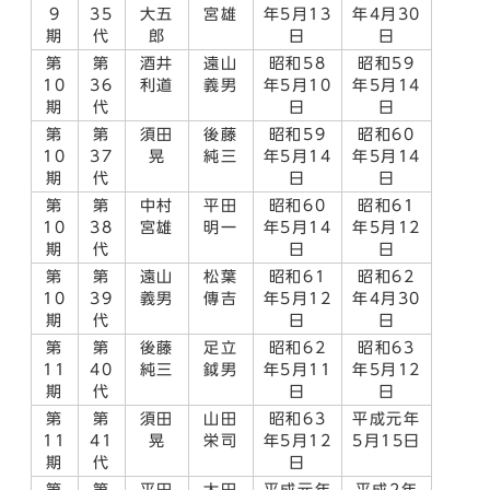
9
35
大五
宮雄
年5月13
年4月30
期
代
郎
日
日
第
第
酒井
遠山
昭和58
昭和59
10
36
利道
義男
年5月10
年5月14
期
代
日
日
第
第
須田
後藤
昭和59
昭和60
10
37
晃
純三
年5月14
年5月14
期
代
日
日
第
第
中村
平田
昭和60
昭和61
10
38
宮雄
明一
年5月14
年5月12
期
代
日
日
第
第
遠山
松葉
昭和61
昭和62
10
39
義男
傳吉
年5月12
年4月30
期
代
日
日
第
第
後藤
足立
昭和62
昭和63
11
40
純三
鉞男
年5月11
年5月12
期
代
日
日
第
第
須田
山田
昭和63
平成元年
11
41
晃
栄司
年5月12
5月15日
期
代
日
第
第
平田
太田
平成元年
平成2年