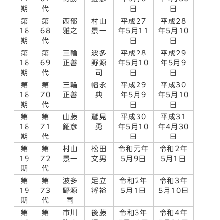
期
代
日
日
第
第
西部
村山
平成27
平成28
18
68
雅之
景一
年5月11
年5月10
期
代
日
日
第
第
三輪
波多
平成28
平成29
18
69
正善
野源
年5月10
年5月9
期
代
司
日
日
第
第
三輪
幅永
平成29
平成30
18
70
正善
典
年5月9
年5月10
期
代
日
日
第
第
山藤
鷲見
平成30
平成31
18
71
鉦彦
勇
年5月10
年4月30
期
代
日
日
第
第
村山
松田
令和元年
令和2年
19
72
景一
文男
5月9日
5月1日
期
代
第
第
波多
足立
令和2年
令和3年
19
73
野源
将裕
5月1日
5月10日
期
代
司
第
第
市川
後藤
令和3年
令和4年