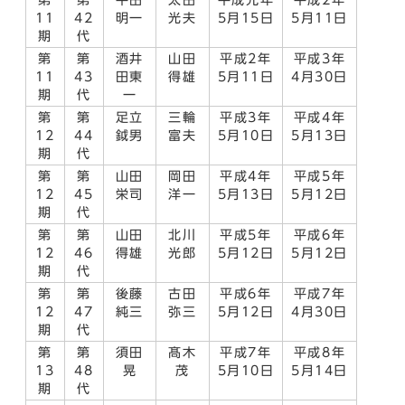
11
42
明一
光夫
5月15日
5月11日
期
代
第
第
酒井
山田
平成2年
平成3年
11
43
田東
得雄
5月11日
4月30日
期
代
一
第
第
足立
三輪
平成3年
平成4年
12
44
鉞男
富夫
5月10日
5月13日
期
代
第
第
山田
岡田
平成4年
平成5年
12
45
栄司
洋一
5月13日
5月12日
期
代
第
第
山田
北川
平成5年
平成6年
12
46
得雄
光郎
5月12日
5月12日
期
代
第
第
後藤
古田
平成6年
平成7年
12
47
純三
弥三
5月12日
4月30日
期
代
第
第
須田
髙木
平成7年
平成8年
13
48
晃
茂
5月10日
5月14日
期
代