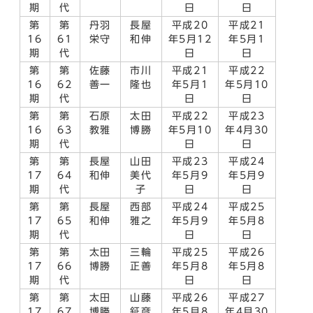
期
代
日
日
第
第
丹羽
長屋
平成20
平成21
16
61
栄守
和伸
年5月12
年5月1
期
代
日
日
第
第
佐藤
市川
平成21
平成22
16
62
善一
隆也
年5月1
年5月10
期
代
日
日
第
第
石原
太田
平成22
平成23
16
63
教雅
博勝
年5月10
年4月30
期
代
日
日
第
第
長屋
山田
平成23
平成24
17
64
和伸
美代
年5月9
年5月9
期
代
子
日
日
第
第
長屋
西部
平成24
平成25
17
65
和伸
雅之
年5月9
年5月8
期
代
日
日
第
第
太田
三輪
平成25
平成26
17
66
博勝
正善
年5月8
年5月8
期
代
日
日
第
第
太田
山藤
平成26
平成27
17
67
博勝
鉦彦
年5月8
年4月30