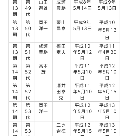
第
第
山田
成瀬
平成8年
平成9年
13
49
得雄
豊勝
5月14日
5月13日
期
代
第
第
岡田
栗山
平成9年
平成10
13
50
洋一
昌泰
5月13日
年5月12
期
代
日
第
第
成瀬
福田
平成10
平成11
13
51
豊勝
定夫
年5月12
年4月30
期
代
日
日
第
第
髙木
平成11
平成12
14
52
茂
年5月10
年5月10
期
代
日
日
第
第
酒井
平成11
平成12
14
52
田泰
年5月10
年5月15
期
代
克
日
日
第
第
岡田
平成12
平成13
14
53
洋一
年5月10
年5月10
期
代
日
日
第
第
三ツ
平成12
平成13
14
53
岩征
年5月15
年5月10