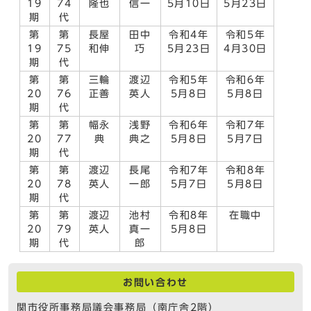
19
74
隆也
信一
5月10日
5月23日
期
代
第
第
長屋
田中
令和4年
令和5年
19
75
和伸
巧
5月23日
4月30日
期
代
第
第
三輪
渡辺
令和5年
令和6年
20
76
正善
英人
5月8日
5月8日
期
代
第
第
幅永
浅野
令和6年
令和7年
20
77
典
典之
5月8日
5月7日
期
代
第
第
渡辺
長尾
令和7年
令和8年
20
78
英人
一郎
5月7日
5月8日
期
代
第
第
渡辺
池村
令和8年
在職中
20
79
英人
真一
5月8日
期
代
郎
お問い合わせ
関市役所事務局議会事務局（南庁舎2階）