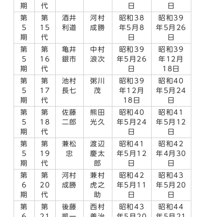
期
代
日
日
第
第
酒井
河村
昭和38
昭和39
5
15
利道
成勝
年5月8
年5月26
期
代
日
日
第
第
亀井
中村
昭和39
昭和39
5
16
銀市
浪次
年5月26
年12月
期
代
日
18日
第
第
池村
粥川
昭和39
昭和40
5
17
長七
茂
年12月
年5月24
期
代
18日
日
第
第
佐藤
熊田
昭和40
昭和41
5
18
二郎
光久
年5月24
年5月12
期
代
日
日
第
第
兼松
渡辺
昭和41
昭和42
5
19
忠
慶太
年5月12
年4月30
期
代
郎
日
日
第
第
河村
兼村
昭和42
昭和43
6
20
成勝
虎之
年5月11
年5月20
期
代
助
日
日
第
第
後藤
西村
昭和43
昭和44
6
21
凱一
善治
年5月20
年5月21