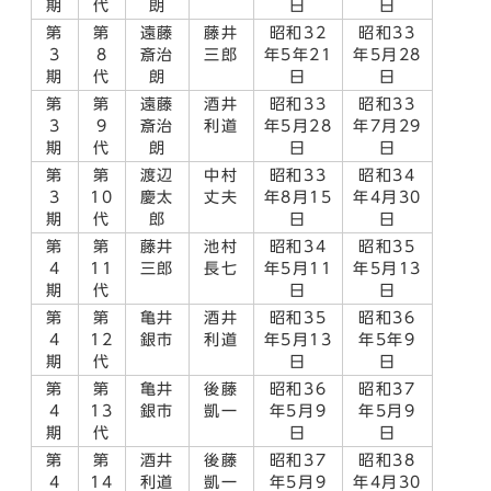
期
代
朗
日
日
第
第
遠藤
藤井
昭和32
昭和33
3
8
斎治
三郎
年5年21
年5月28
期
代
朗
日
日
第
第
遠藤
酒井
昭和33
昭和33
3
9
斎治
利道
年5月28
年7月29
期
代
朗
日
日
第
第
渡辺
中村
昭和33
昭和34
3
10
慶太
丈夫
年8月15
年4月30
期
代
郎
日
日
第
第
藤井
池村
昭和34
昭和35
4
11
三郎
長七
年5月11
年5月13
期
代
日
日
第
第
亀井
酒井
昭和35
昭和36
4
12
銀市
利道
年5月13
年5年9
期
代
日
日
第
第
亀井
後藤
昭和36
昭和37
4
13
銀市
凱一
年5月9
年5月9
期
代
日
日
第
第
酒井
後藤
昭和37
昭和38
4
14
利道
凱一
年5月9
年4月30