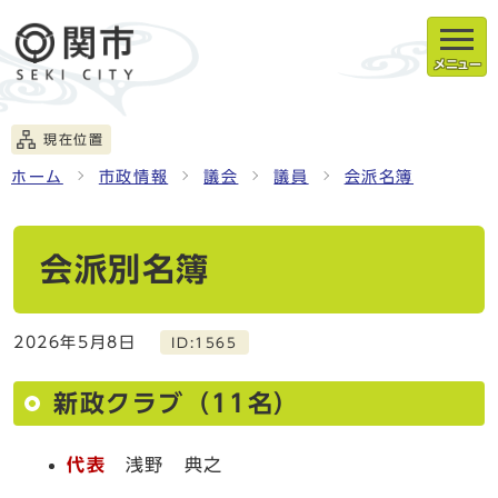
メニュー
現在位置
ホーム
市政情報
議会
議員
会派名簿
会派別名簿
2026年5月8日
ID:1565
新政クラブ（11名）
代表
浅野 典之