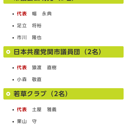
代表
幅 永典
足立 将裕
市川 隆也
日本共産党関市議員団（2名）
代表
猿渡 直樹
小森 敬直
若草クラブ（2名）
代表
土屋 雅義
栗山 守