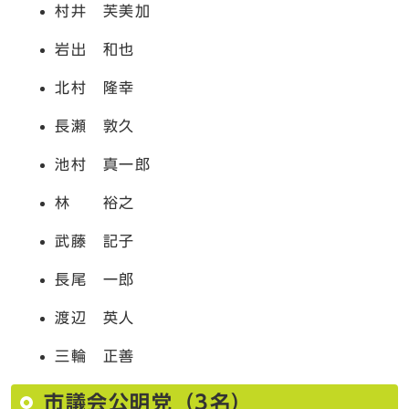
村井 芙美加
岩出 和也
北村 隆幸
長瀬 敦久
池村 真一郎
林 裕之
武藤 記子
長尾 一郎
渡辺 英人
三輪 正善
市議会公明党（3名）