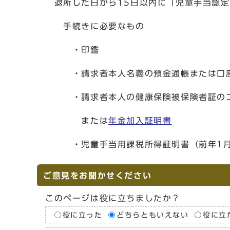
退所した日から15日以内に「児童手当認定
手続きに必要なもの
・印鑑
・請求者本人名義の預金通帳または口座
・請求者本人の健康保険被保険者証のコ
または
年金加入証明書
・児童手当用課税所得証明書（前年1月1
ご意見をお聞かせください
このページは役に立ちましたか？
役に立った
どちらともいえない
役に立