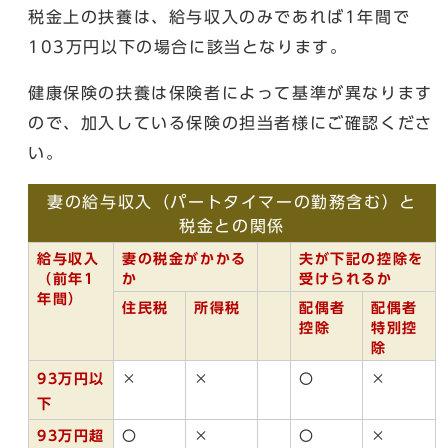
税金上の扶養は、給与収入のみであれば1年間で
103万円以下の場合に該当となります。
健康保険の扶養は保険者によって基準が異なります
ので、加入している保険の担当者様にご確認くださ
い。
妻の給与収入（パートタイマーの勤務含む）と
税金との関係
給与収入
妻の税金がかかる
夫が下記の控除を
（前年1
か
受けられるか
年間）
住民税
所得税
配偶者
配偶者
控除
特別控
除
93万円以
×
×
〇
×
下
93万円超
〇
×
〇
×