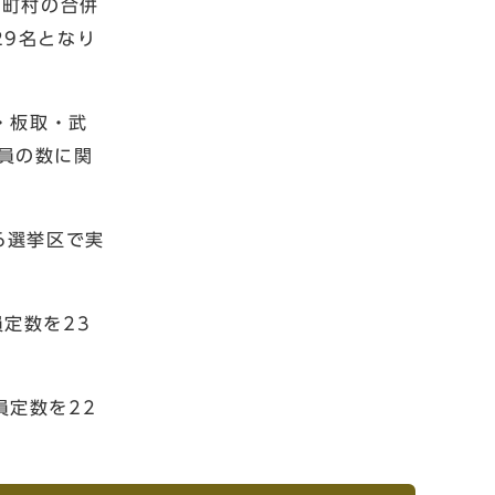
市町村の合併
29名となり
・板取・武
員の数に関
6選挙区で実
定数を23
定数を22