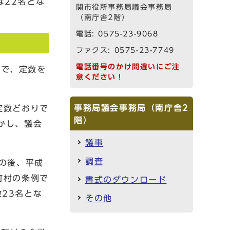
22名とな
関市役所事務局議会事務局
（南庁舎2階）
電話:
0575-23-9068
ファクス: 0575-23-7749
電話番号のかけ間違いにご注
で、定数を
意ください！
事務局議会事務局（南庁舎2
定数どおりで
階）
かし、議会
議事
調査
の後、平成
町村の条例で
書式のダウンロード
23名とな
その他