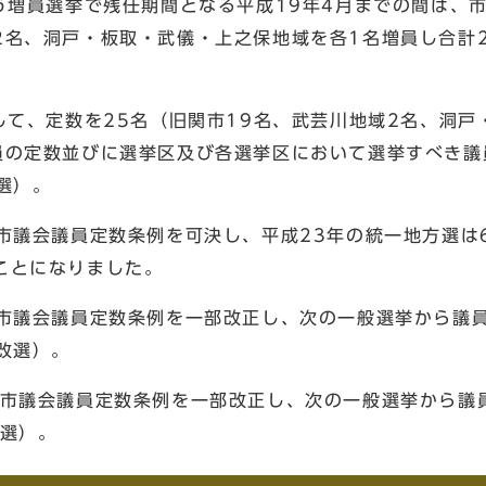
う増員選挙で残任期間となる平成19年4月までの間は、
2名、洞戸・板取・武儀・上之保地域を各1名増員し合計
て、定数を25名（旧関市19名、武芸川地域2名、洞戸
員の定数並びに選挙区及び各選挙区において選挙すべき議
選）。
市議会議員定数条例を可決し、平成23年の統一地方選は
ことになりました。
市議会議員定数条例を一部改正し、次の一般選挙から議員
改選）。
市議会議員定数条例を一部改正し、次の一般選挙から議員
改選）。