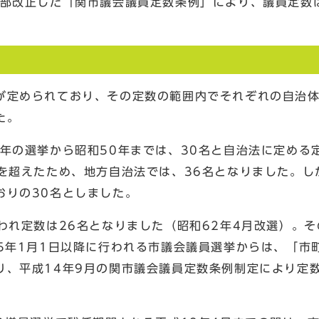
部改正した「関市議会議員定数条例」により、議員定数は
定められており、その定数の範囲内でそれぞれの自治体
た。
年の選挙から昭和50年までは、30名と自治法に定める
を超えたため、地方自治法では、36名となりました。し
おりの30名としました。
われ定数は26名となりました（昭和62年4月改選）。そ
5年1月1日以降に行われる市議会議員選挙からは、「市
、平成14年9月の関市議会議員定数条例制定により定数