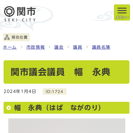
メニュー
現在位置
ホーム
市政情報
議会
議員
議員名簿
関市議会議員 幅 永典
2024年1月4日
ID:1724
幅 永典（はば ながのり）