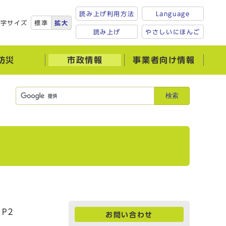
読み上げ利用方法
Language
文字サイズ
標準
拡大
読み上げ
やさしいにほんご
防災
市政情報
事業者向け情報
検索
P2
お問い合わせ