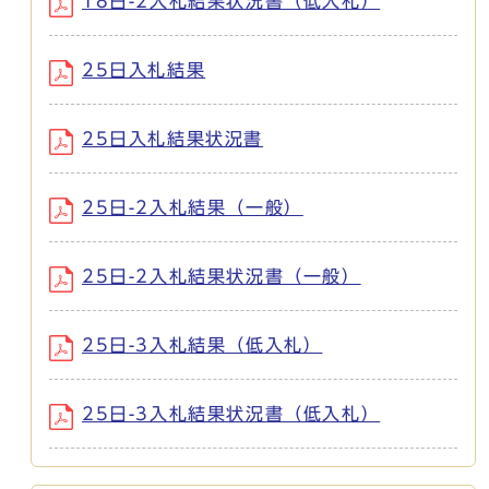
18日-2入札結果状況書（低入札）
25日入札結果
25日入札結果状況書
25日-2入札結果（一般）
25日-2入札結果状況書（一般）
25日-3入札結果（低入札）
25日-3入札結果状況書（低入札）