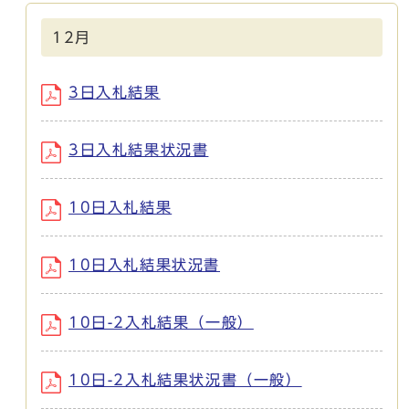
12月
3日入札結果
3日入札結果状況書
10日入札結果
10日入札結果状況書
10日-2入札結果（一般）
10日-2入札結果状況書（一般）