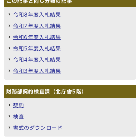
この記事と同じ分類の記事
令和8年度入札結果
令和7年度入札結果
令和6年度入札結果
令和5年度入札結果
令和4年度入札結果
令和3年度入札結果
財務部契約検査課（北庁舎5階）
契約
検査
書式のダウンロード