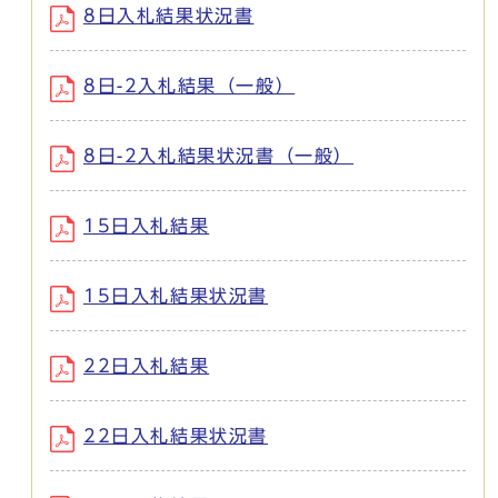
8日入札結果状況書
8日-2入札結果（一般）
8日-2入札結果状況書（一般）
15日入札結果
15日入札結果状況書
22日入札結果
22日入札結果状況書