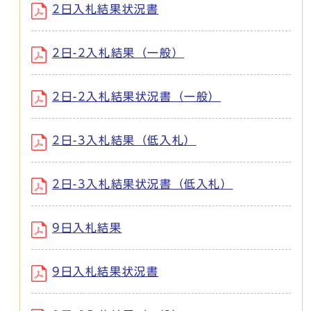
2日入札結果状況書
2日-2入札結果（一般）
2日-2入札結果状況書（一般）
2日-3入札結果（低入札）
2日-3入札結果状況書（低入札）
9日入札結果
9日入札結果状況書