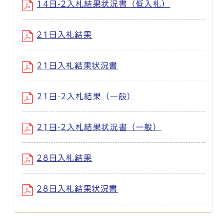
14日-2入札結果状況書（低入札）
21日入札結果
21日入札結果状況書
21日-2入札結果（一般）
21日-2入札結果状況書（一般）
28日入札結果
28日入札結果状況書