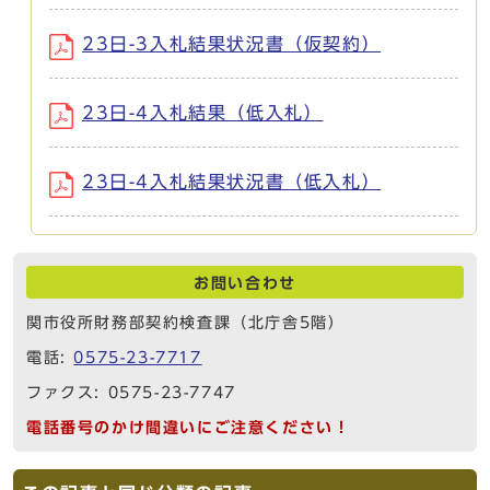
23日-3入札結果状況書（仮契約）
23日-4入札結果（低入札）
23日-4入札結果状況書（低入札）
お問い合わせ
関市役所財務部契約検査課（北庁舎5階）
電話:
0575-23-7717
ファクス: 0575-23-7747
電話番号のかけ間違いにご注意ください！