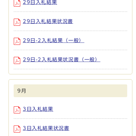
29日入札結果
29日入札結果状況書
29日-2入札結果（一般）
29日-2入札結果状況書（一般）
9月
3日入札結果
3日入札結果状況書