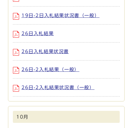
19日-2日入札結果状況書（一般）
26日入札結果
26日入札結果状況書
26日-2入札結果（一般）
26日-2入札結果状況書（一般）
10月