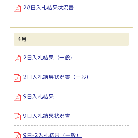
28日入札結果状況書
4月
2日入札結果（一般）
2日入札結果状況書（一般）
9日入札結果
9日入札結果状況書
9日-2入札結果（一般）