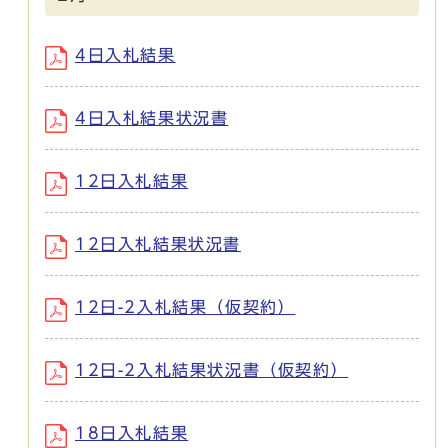
4日入札結果
4日入札結果状況書
12日入札結果
12日入札結果状況書
12日-2入札結果（仮契約）
12日-2入札結果状況書（仮契約）
18日入札結果