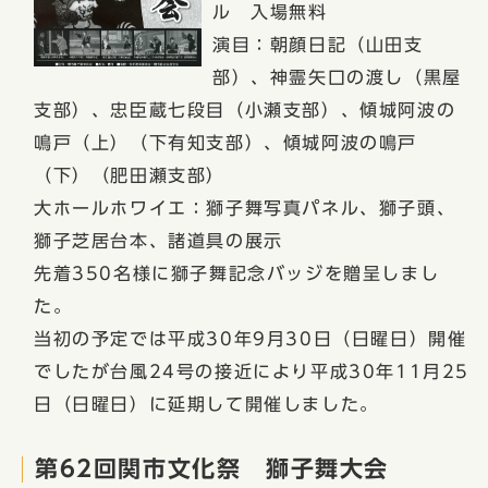
ル 入場無料
演目：朝顔日記（山田支
部）、神霊矢口の渡し（黒屋
支部）、忠臣蔵七段目（小瀬支部）、傾城阿波の
鳴戸（上）（下有知支部）、傾城阿波の鳴戸
（下）（肥田瀬支部）
大ホールホワイエ：獅子舞写真パネル、獅子頭、
獅子芝居台本、諸道具の展示
先着350名様に獅子舞記念バッジを贈呈しまし
た。
当初の予定では平成30年9月30日（日曜日）開催
でしたが台風24号の接近により平成30年11月25
日（日曜日）に延期して開催しました。
第62回関市文化祭 獅子舞大会