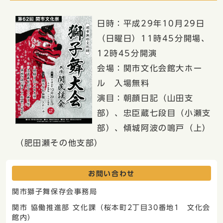
日時：平成29年10月29日
（日曜日）11時45分開場、
12時45分開演
会場：関市文化会館大ホー
ル 入場無料
演目：朝顔日記（山田支
部）、忠臣蔵七段目（小瀬支
部）、傾城阿波の鳴戸（上）
（肥田瀬その他支部）
お問い合わせ
関市獅子舞保存会事務局
関市 協働推進部 文化課（桜本町2丁目30番地1 文化会
館内）