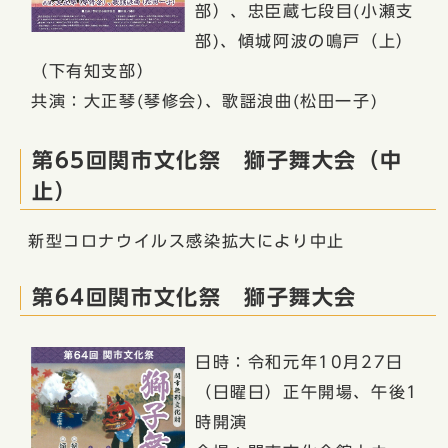
部）、忠臣蔵七段目(小瀬支
部)、傾城阿波の鳴戸（上）
（下有知支部）
共演：大正琴(琴修会)、歌謡浪曲(松田一子)
第65回関市文化祭 獅子舞大会（中
止）
新型コロナウイルス感染拡大により中止
第64回関市文化祭 獅子舞大会
日時：令和元年10月27日
（日曜日）正午開場、午後1
時開演