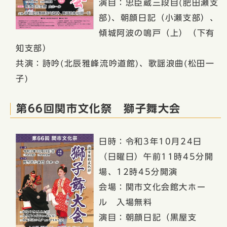
演目：忠臣蔵三段目(肥田瀬支
部)、朝顔日記（小瀬支部）、
傾城阿波の鳴戸（上）（下有
知支部）
共演：詩吟(北辰雅峰流吟道館)、歌謡浪曲(松田一
子)
第66回関市文化祭 獅子舞大会
日時：令和3年10月24日
（日曜日）午前11時45分開
場、12時45分開演
会場：関市文化会館大ホー
ル 入場無料
演目：朝顔日記（黒屋支