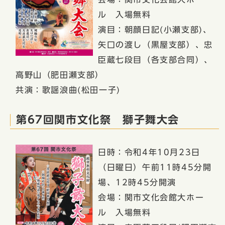
ル 入場無料
演目：朝顔日記(小瀬支部)、
矢口の渡し（黒屋支部）、忠
臣蔵七段目（各支部合同）、
高野山（肥田瀬支部）
共演：歌謡浪曲(松田一子)
第67回関市文化祭 獅子舞大会
日時：令和4年10月23日
（日曜日）午前11時45分開
場、12時45分開演
会場：関市文化会館大ホー
ル 入場無料