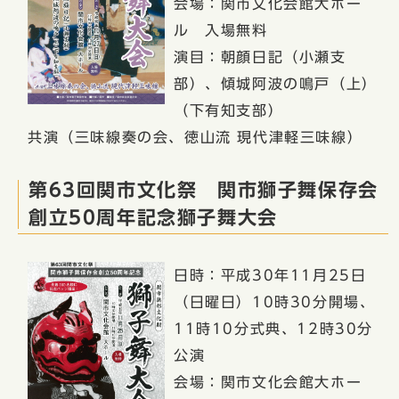
会場：関市文化会館大ホー
ル 入場無料
演目：朝顔日記（小瀬支
部）、傾城阿波の鳴戸（上）
（下有知支部）
共演（三味線奏の会、徳山流 現代津軽三味線）
第63回関市文化祭 関市獅子舞保存会
創立50周年記念獅子舞大会
日時：平成30年11月25日
（日曜日）10時30分開場、
11時10分式典、12時30分
公演
会場：関市文化会館大ホー