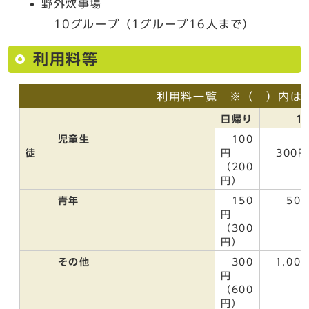
野外炊事場
10グループ（1グループ16人まで）
利用料等
利用料一覧 ※（ ）内は
日帰り
1
児童生
100
徒
円
300
（200
円）
青年
150
50
円
（300
円）
その他
300
1,00
円
（600
円）