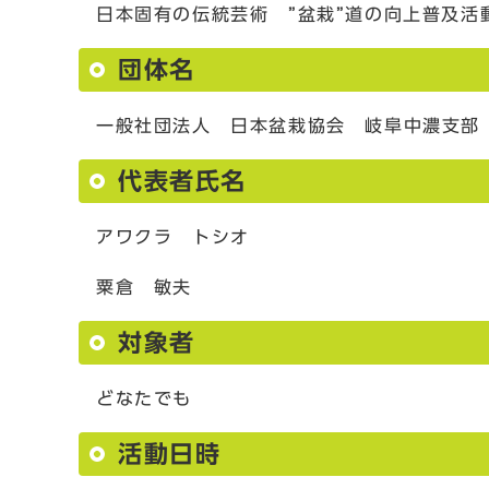
日本固有の伝統芸術 ”盆栽”道の向上普及
団体名
一般社団法人 日本盆栽協会 岐阜中濃支部
代表者氏名
アワクラ トシオ
粟倉 敏夫
対象者
どなたでも
活動日時